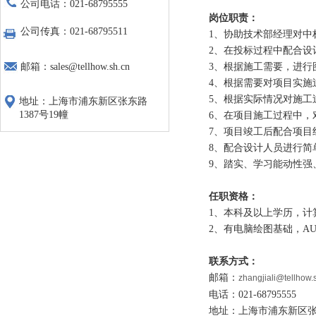
公司电话：021-68795555
岗位职责：
公司传真：021-68795511
1
、协助技术部经理对中
2
、在投标过程中配合设
邮箱：sales@tellhow.sh.cn
3
、根据施工需要，进行
4
、根据需要对项目实施
5
、根据实际情况对施工
地址：上海市浦东新区张东路
1387号19幢
6
、在项目施工过程中，
7
、项目竣工后配合项目
8
、配合设计人员进行简
9
、踏实、学习能动性强
任职资格：
1
、本科及以上学历，计
2
、有电脑绘图基础，
A
联系方式：
邮箱：
zhangjiali@tellhow.
电话：
021-68795555
地址：上海市浦东新区