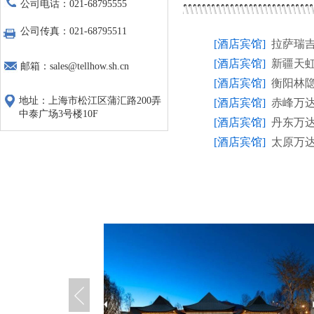
公司电话：021-68795555
公司传真：021-68795511
[酒店宾馆]
拉萨瑞
[酒店宾馆]
新疆天
邮箱：sales@tellhow.sh.cn
[酒店宾馆]
衡阳林
地址：上海市松江区蒲汇路200弄
[酒店宾馆]
赤峰万
中泰广场3号楼10F
[酒店宾馆]
丹东万
[酒店宾馆]
太原万